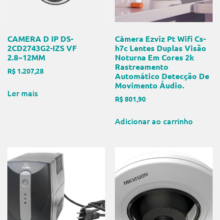
CAMERA D IP DS-
Câmera Ezviz Pt Wifi Cs-
2CD2743G2-IZS VF
h7c Lentes Duplas Visão
2.8~12MM
Noturna Em Cores 2k
Rastreamento
R$
1.207,28
Automático Detecção De
Movimento Áudio.
Ler mais
R$
801,90
Adicionar ao carrinho