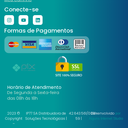
Conecte-se
Formas de Pagamentos
Horário de Atendimento
De Segunda a Sexta-feira
das 08h às 18h
2023 ©
IP77 SA Distribuidora de
42.643.561/0001-
Desenvolvido
por
Copyright
Soluções Tecnológicas |
59 |
Alguns Internet Studio
–