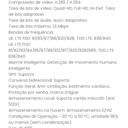
Compressão de vídeo: H.265 / H.264
Taxa de bits de vídeo: Quad-HD; Full-HD; Hi-Def. Taxa
de bits adaptável.
Taxa de bits de áudio: Auto-Adaptativo
Taxa de bits máxima: 1,5 Mbps
Bandas de Frequência:
UE: LTE FDD: B1/B3/B7/B8/B20/B28; TDD LTE: B38/B40
LA: LTE FDD:
B1/B2/B3/B4/B5/B7/B8/B12/B17/B20/B28/B66; TDD LTE:
B38/B40
Alarme inteligente: Detecção de movimento humano
inteligente
GPS: Suporta
Conversa bidirecional: Suporta
Função Geral: Anti-cintilação, batimento cardíaco,
Proteção por senha, marca d’água
Armazenamento Local: Suporta cartão microSD (Até
512G)
Armazenamento na nuvem: Armazenamento EZVIZ
Condições de Operação: -20 °C a 50 °C, umidade 95%
ou menos (sem condensação)