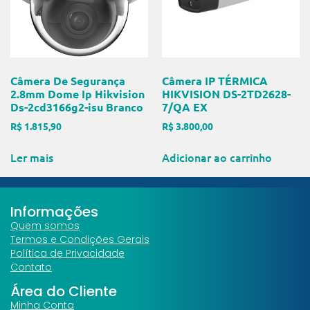
Câmera De Segurança
Câmera IP TÉRMICA
2.8mm Dome Ip Hikvision
HIKVISION DS-2TD2628-
Ds-2cd3166g2-isu Branco
7/QA EX
R$
1.815,90
R$
3.800,00
Ler mais
Adicionar ao carrinho
Informações
Quem somos
Termos e Condições Gerais
Política de Privacidade
Contato
Área do Cliente
Minha Conta