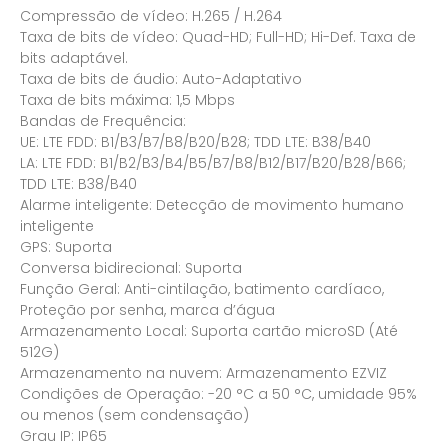
Compressão de vídeo: H.265 / H.264
Taxa de bits de vídeo: Quad-HD; Full-HD; Hi-Def. Taxa de
bits adaptável.
Taxa de bits de áudio: Auto-Adaptativo
Taxa de bits máxima: 1,5 Mbps
Bandas de Frequência:
UE: LTE FDD: B1/B3/B7/B8/B20/B28; TDD LTE: B38/B40
LA: LTE FDD: B1/B2/B3/B4/B5/B7/B8/B12/B17/B20/B28/B66;
TDD LTE: B38/B40
Alarme inteligente: Detecção de movimento humano
inteligente
GPS: Suporta
Conversa bidirecional: Suporta
Função Geral: Anti-cintilação, batimento cardíaco,
Proteção por senha, marca d’água
Armazenamento Local: Suporta cartão microSD (Até
512G)
Armazenamento na nuvem: Armazenamento EZVIZ
Condições de Operação: -20 °C a 50 °C, umidade 95%
ou menos (sem condensação)
Grau IP: IP65