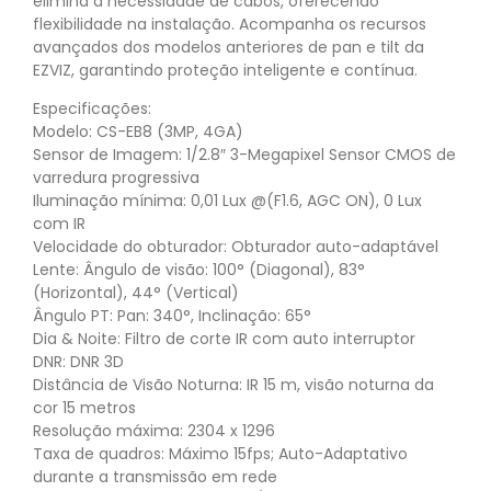
elimina a necessidade de cabos, oferecendo
flexibilidade na instalação. Acompanha os recursos
avançados dos modelos anteriores de pan e tilt da
EZVIZ, garantindo proteção inteligente e contínua.
Especificações:
Modelo: CS-EB8 (3MP, 4GA)
Sensor de Imagem: 1/2.8″ 3-Megapixel Sensor CMOS de
varredura progressiva
Iluminação mínima: 0,01 Lux @(F1.6, AGC ON), 0 Lux
com IR
Velocidade do obturador: Obturador auto-adaptável
Lente: Ângulo de visão: 100° (Diagonal), 83°
(Horizontal), 44° (Vertical)
Ângulo PT: Pan: 340°, Inclinação: 65°
Dia & Noite: Filtro de corte IR com auto interruptor
DNR: DNR 3D
Distância de Visão Noturna: IR 15 m, visão noturna da
cor 15 metros
Resolução máxima: 2304 x 1296
Taxa de quadros: Máximo 15fps; Auto-Adaptativo
durante a transmissão em rede