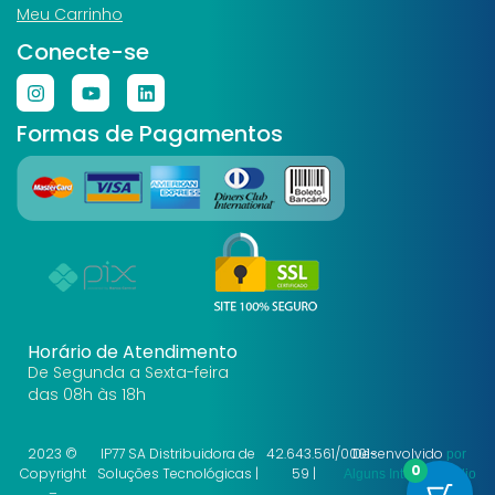
Meu Carrinho
Conecte-se
Formas de Pagamentos
Horário de Atendimento
De Segunda a Sexta-feira
das 08h às 18h
2023 ©
IP77 SA Distribuidora de
42.643.561/0001-
Desenvolvido
por
0
Copyright
Soluções Tecnológicas |
59 |
Alguns Internet Studio
–