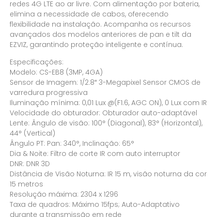
redes 4G LTE ao ar livre. Com alimentação por bateria,
elimina a necessidade de cabos, oferecendo
flexibilidade na instalação. Acompanha os recursos
avançados dos modelos anteriores de pan e tilt da
EZVIZ, garantindo proteção inteligente e contínua.
Especificações:
Modelo: CS-EB8 (3MP, 4GA)
Sensor de Imagem: 1/2.8″ 3-Megapixel Sensor CMOS de
varredura progressiva
Iluminação mínima: 0,01 Lux @(F1.6, AGC ON), 0 Lux com IR
Velocidade do obturador: Obturador auto-adaptável
Lente: Ângulo de visão: 100° (Diagonal), 83° (Horizontal),
44° (Vertical)
Ângulo PT: Pan: 340°, Inclinação: 65°
Dia & Noite: Filtro de corte IR com auto interruptor
DNR: DNR 3D
Distância de Visão Noturna: IR 15 m, visão noturna da cor
15 metros
Resolução máxima: 2304 x 1296
Taxa de quadros: Máximo 15fps; Auto-Adaptativo
durante a transmissão em rede