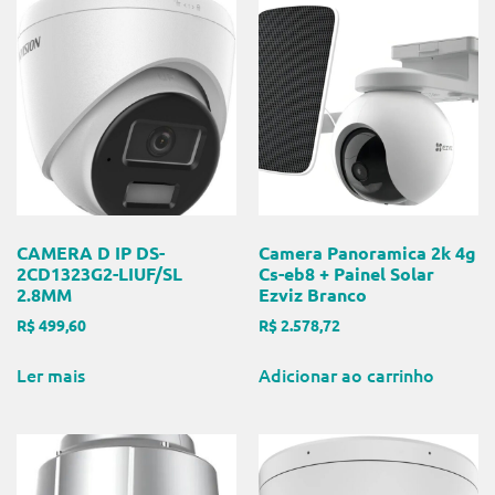
CAMERA D IP DS-
Camera Panoramica 2k 4g
2CD1323G2-LIUF/SL
Cs-eb8 + Painel Solar
2.8MM
Ezviz Branco
R$
499,60
R$
2.578,72
Ler mais
Adicionar ao carrinho