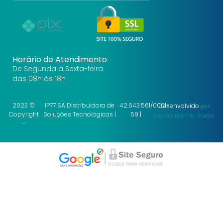
Horário de Atendimento
De Segunda a Sexta-feira
das 08h às 18h
2023 ©
IP77 SA Distribuidora de
42.643.561/0001-
Desenvolvido
por
Copyright
Soluções Tecnológicas |
59 |
Alguns Internet Studio
–