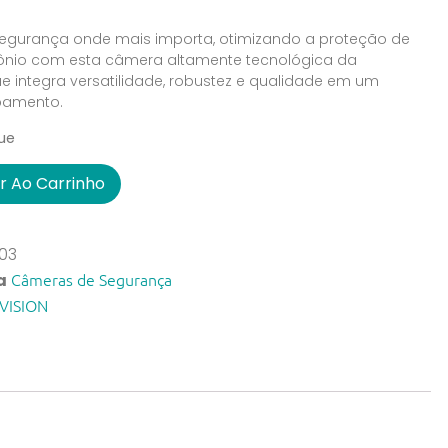
 segurança onde mais importa, otimizando a proteção de
ônio com esta câmera altamente tecnológica da
que integra versatilidade, robustez e qualidade em um
pamento.
ue
r Ao Carrinho
03
Câmeras de Segurança
a
VISION