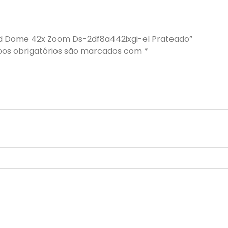
eed Dome 42x Zoom Ds-2df8a442ixgi-el Prateado”
os obrigatórios são marcados com
*