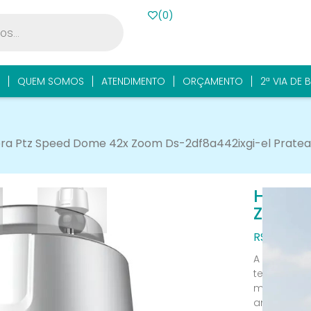
(
0
)
QUEM SOMOS
ATENDIMENTO
ORÇAMENTO
2ª VIA DE 
era Ptz Speed Dome 42x Zoom Ds-2df8a442ixgi-el Prate
Hikvis
Zoom 
R$
11.969,9
A câmera de
tecnologia
monitorame
ambientes 