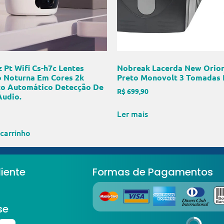
 Pt Wifi Cs-h7c Lentes
Nobreak Lacerda New Orio
o Noturna Em Cores 2k
Preto Monovolt 3 Tomadas 
o Automático Detecção De
R$
699,90
udio.
Ler mais
carrinho
iente
Formas de Pagamentos
se