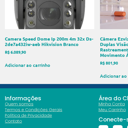
Camera Speed Dome Ip 200m 4m 32x Ds-
Câmera Ezviz
2de7a432iw-aeb Hikvision Branco
Duplas Visã
Rastreament
R$
6.089,90
Movimento Á
R$
801,90
Adicionar ao carrinho
Adicionar ao 
Informações
Área do Cl
Quem somos
Minha Conta
Termos e Condições Gerais
Meu Carrinho
Política de Privacidade
Conecte-
Contato