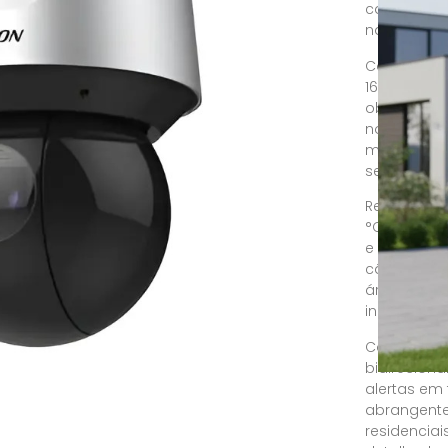
capacidade 
na vigilân
Com um imp
16 vezes, 
objetos dis
noturna col
mesmo em c
segurança 
Resistente
°C, é adeq
e eficácia 
câmera pro
áreas ampl
incidentes.
Com funcio
bidireciona
alertas em
abrangente
residencia