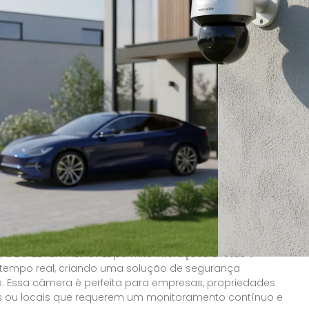
de movimento Pan-Tilt-Zoom (PTZ), oferece flexibilidade
cia em amplas áreas.
ressionante zoom óptico de 42 vezes e zoom digital de
esta câmera permite uma visualização detalhada de
tantes, facilitando a identificação em tempo real. A visão
orida garante que detalhes vitais sejam capturados,
ondições de baixa luminosidade, otimizando a
em qualquer hora do dia.
 à água e projetada para suportar temperaturas de até 60
uada para diferentes ambientes, garantindo durabilidade
em diversas situações climáticas. A motorização da
porciona cobertura dinâmica, necessário para monitorar
as e garantir uma resposta rápida a quaisquer
nalidades como sensor de movimento e áudio
l, a DS-2DF8A442IXGI-EL permite interações diretas e
 tempo real, criando uma solução de segurança
. Essa câmera é perfeita para empresas, propriedades
is ou locais que requerem um monitoramento contínuo e