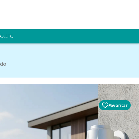
BOLETO
ado
ion Câmera Ptz Speed Dome 42x
Ds-2df8a442ixgi-el Prateado
Favoritar
0
 vigilância Hikvision DS-2DF8A442IXGI-EL combina
 avançada de segurança com eficiência em
nto, ideal para usuários que buscam proteção tanto em
internos quanto externos. Com design Speed Dome e