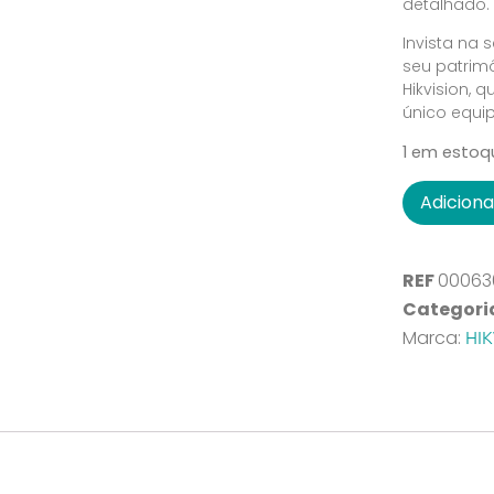
detalhado.
Invista na
seu patrim
Hikvision, 
único equi
1 em estoq
Adiciona
REF
00063
Categori
HIK
Marca: