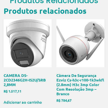
Produtos Relacionados
Produtos relacionados
CAMERA DS-
Câmera De Segurança
2CD2346G2H-IS2U/SRB
Ezviz Cs-h3c-r100-1k3wkfl
2,8MM
(2.8mm) H3c 3mp Color
Com Resolução 3mp –
R$
1.517,11
Branco
R$
784,67
Adicionar ao carrinho