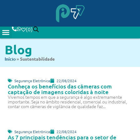
(
0
)
Blog
Início
»
Sustentabilidade
Segurança Eletrônica
22/08/2024
Conheça os benefícios das câmeras com
captação de imagens coloridas à noite
Vivemos tempos em que a segurança é algo extremamente
importante. Seja no âmbito residencial, comercial ou industrial,
contar com câmeras de vigilância de qualidade faz...
Segurança Eletrônica
22/08/2024
As 7 principais tendências para o setor de