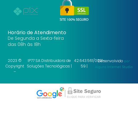
Horário de Atendimento
De Segunda a Sexta-feira
das 08h às 18h
2023 ©
IP77 SA Distribuidora de
42.643.561/0001-
Desenvolvido
por
Copyright
Soluções Tecnológicas |
59 |
Alguns Internet Studio
–