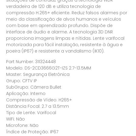
verdadeira de 120 dB e utiliza tecnologia de
compressão H.265+ eficiente. Reduz falsos alarmes por
meio da classificação de alvos humanos e veículos
com base em aprendizado profundo. Dispõe de
interface de áudio e alarme. A tecnologia 3D DNR
proporciona imagens limpas e nítidas. Lente varifocal
motorizada para fácil instalação, resistente à água e
poeira (IP67) e resistente a vandalismo (IK10).
Part Number: 311324448
Modelo: DS-2CD3666G2T-IZS 2.7-13.5MM
Master: Segurança Eletrônica
Grupo: CFTV IP
SubGrupo: Câmera Bullet
Aplicação: Interno
Compressão de Vídeo: H265+
Distância Focal: 2.7 a 13.5mm
Tipo de Lente: Varifocal
WiFi: Não
Microfone: Não
Índice de Proteção: IP67