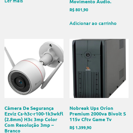
Ler mais
Movimento Áudio.
R$
801,90
Adicionar ao carrinho
Câmera De Segurança
Nobreak Ups Orion
Ezviz Cs-h3c-r100-1k3wkfl
Premium 2000va Bivolt S
(2.8mm) H3c 3mp Color
115v Cftv Game Tv
Com Resolução 3mp –
R$
1.399,90
Branco