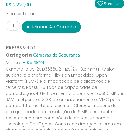
Favoritar
R$
2.220,00
7 em estoque
Adicionar Ao Carrinho
REF
0002478
Câmeras de Segurança
Categoria
HIKVISION
Marca:
Camera Ip DS-2CD3666G2T-IZS(2.7-13.5mm) Hikvision
suporta a plataforma Hikvision Embedded Open
Platform (HEOP) e a importação de aplicativos de
terceiros. Possui 1.5 Tops de capacidade de
computação, 40 MB de memória de sistema, 350 MB de
RAM inteligente e 2 GB de armazenamento eMMC para
compartilhamento de recursos. Oferece imagens de
alta qualidade com resolução de 6 MP e excelente
desempenho em condições de pouca luz com a
tecnologia DarkFighter. Conta com imagens claras em
situações de contraluz graças à tecnologia WDR