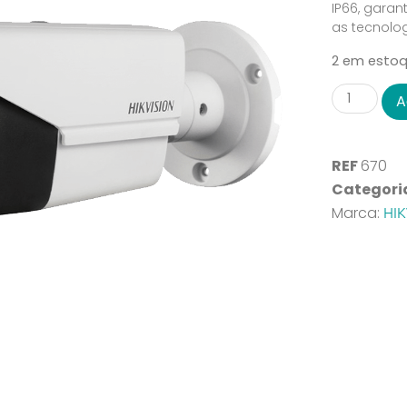
IP66, garan
as tecnolog
2 em esto
A
REF
670
Categori
HIK
Marca: