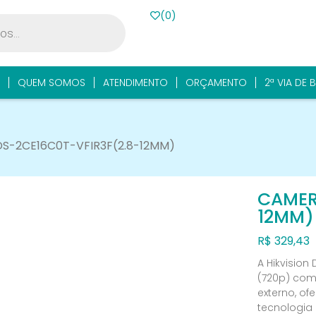
(
0
)
QUEM SOMOS
ATENDIMENTO
ORÇAMENTO
2ª VIA DE 
DS-2CE16C0T-VFIR3F(2.8-12MM)
CAMER
12MM)
R$
329,43
A Hikvision
(720p) com
externo, of
tecnologia 