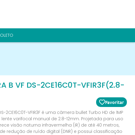
BOLETO
A B VF DS-2CE16C0T-VFIR3F(2.8-
Favoritar
 DS-2CE16C0T-VFIR3F é uma câmera bullet Turbo HD de 1MP
 lente varifocal manual de 2.8-12mm. Projetada para uso
erece visão noturna infravermelha (IR) de até 40 metros,
de redução de ruído digital (DNR) e possui classificação