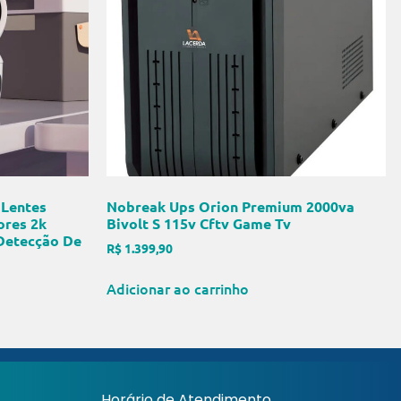
 Lentes
Nobreak Ups Orion Premium 2000va
ores 2k
Bivolt S 115v Cftv Game Tv
Detecção De
R$
1.399,90
Adicionar ao carrinho
Horário de Atendimento