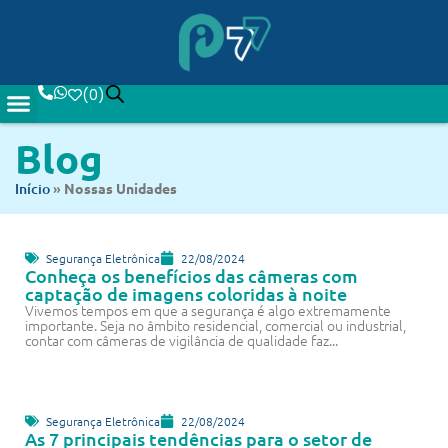
(
0
)
Blog
Início
»
Nossas Unidades
Segurança Eletrônica
22/08/2024
Conheça os benefícios das câmeras com
captação de imagens coloridas à noite
Vivemos tempos em que a segurança é algo extremamente
importante. Seja no âmbito residencial, comercial ou industrial,
contar com câmeras de vigilância de qualidade faz...
Segurança Eletrônica
22/08/2024
As 7 principais tendências para o setor de