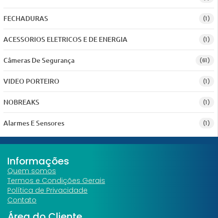
FECHADURAS
(1)
ACESSORIOS ELETRICOS E DE ENERGIA
(1)
Câmeras De Segurança
(61)
VIDEO PORTEIRO
(1)
NOBREAKS
(1)
Alarmes E Sensores
(1)
Informações
Quem somos
Termos e Condições Gerais
Política de Privacidade
Contato
Área do Cliente