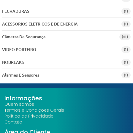
FECHADURAS
(1)
ACESSORIOS ELETRICOS E DE ENERGIA
(1)
Câmeras De Segurança
(61)
VIDEO PORTEIRO
(1)
NOBREAKS
(1)
Alarmes E Sensores
(1)
Informações
Quem somos
Termos e Condições Gerais
Política de Privacidade
Contato
Área do Cliente