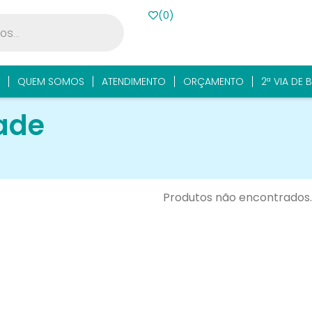
(
0
)
QUEM SOMOS
ATENDIMENTO
ORÇAMENTO
2ª VIA DE 
ade
Produtos não encontrados.