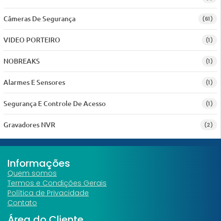
Câmeras De Segurança
(61)
VIDEO PORTEIRO
(1)
NOBREAKS
(1)
Alarmes E Sensores
(1)
Segurança E Controle De Acesso
(1)
Gravadores NVR
(2)
Informações
Quem somos
Termos e Condições Gerais
Política de Privacidade
Contato
Área do Cliente